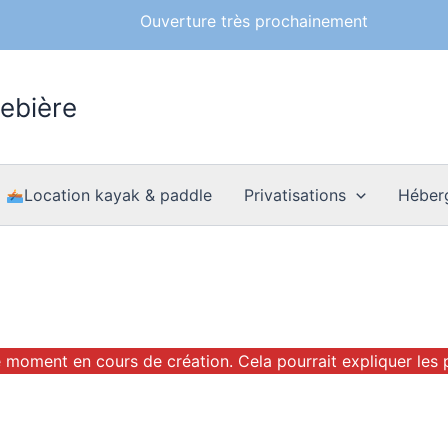
Ouverture très prochainement
rebière
Location kayak & paddle
Privatisations
Héber
le moment en cours de création. Cela pourrait expliquer les 