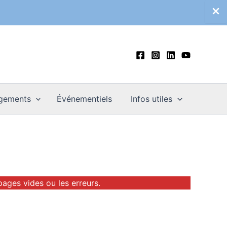
gements
Événementiels
Infos utiles
pages vides ou les erreurs.