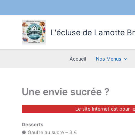
Aller
au
L'écluse de Lamotte B
contenu
Accueil
Nos Menus
Une envie sucrée ?
Le site Internet est pour 
Desserts
● Gaufre au sucre – 3 €