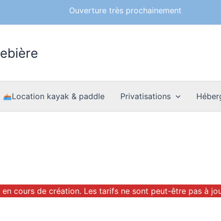
Ouverture très prochainement
rebière
Location kayak & paddle
Privatisations
Héber
 en cours de création. Les tarifs ne sont peut-être pas à jour