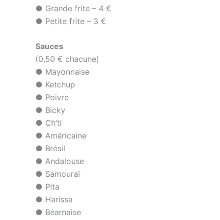
● Grande frite – 4 €
● Petite frite – 3 €
Sauces
(0,50 € chacune)
● Mayonnaise
● Ketchup
● Poivre
● Bicky
● Ch’ti
● Américaine
● Brésil
● Andalouse
● Samouraï
● Pita
● Harissa
● Béarnaise