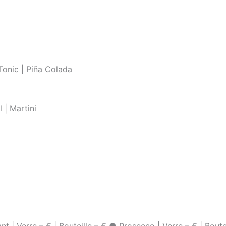
 Tonic | Piña Colada
 | Martini
 | Verre – € | Bouteille – € ● Prosecco | Verre – € | Boutei