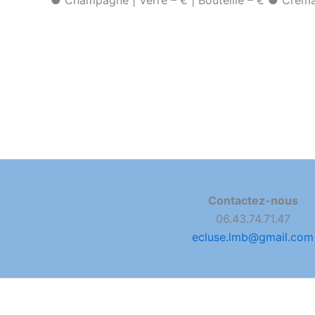
Contactez-nous
06.43.74.71.47
ecluse.lmb@gmail.com