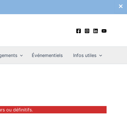
gements
Événementiels
Infos utiles
s ou définitifs.